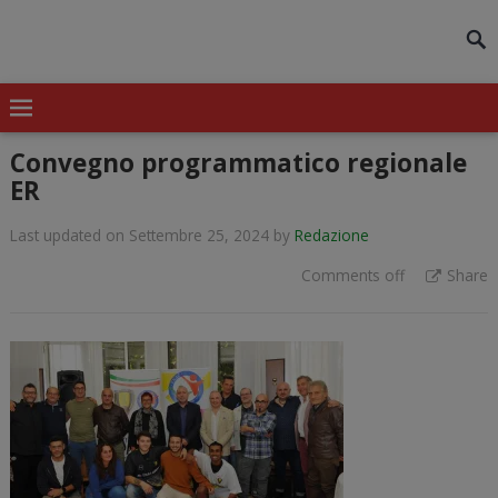
modal-check
Convegno programmatico regionale
ER
Last updated on Settembre 25, 2024
by
Redazione
Comments off
Share