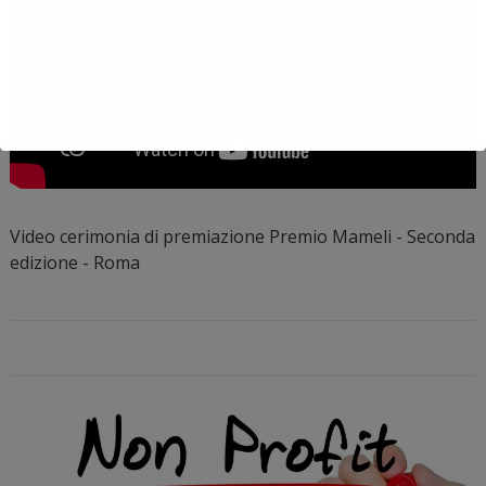
Video cerimonia di premiazione Premio Mameli - Seconda
edizione - Roma