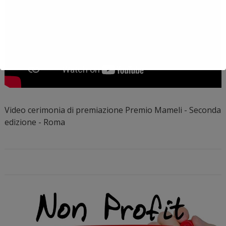
Video cerimonia di premiazione Premio Mameli - Seconda
edizione - Roma