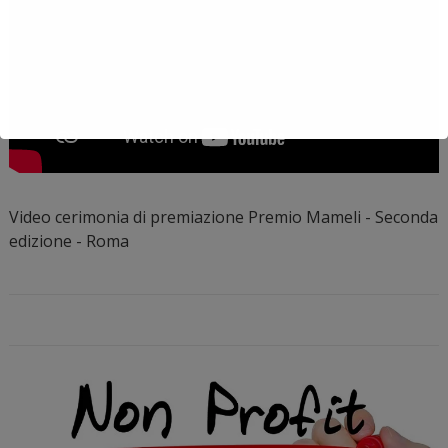
Video cerimonia di premiazione Premio Mameli - Seconda
edizione - Roma