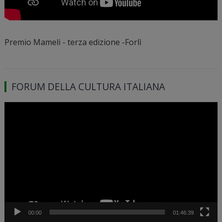
Premio Mameli - terza edizione -Forlì
FORUM DELLA CULTURA ITALIANA
Video
Player
00:00
01:46:39