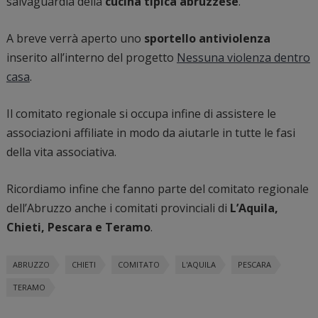
salvaguardia della
cucina tipica abruzzese
.
A breve verrà aperto uno
sportello antiviolenza
inserito all’interno del progetto
Nessuna violenza dentro
casa
.
Il comitato regionale si occupa infine di assistere le
associazioni affiliate in modo da aiutarle in tutte le fasi
della vita associativa.
Ricordiamo infine che fanno parte del comitato regionale
dell’Abruzzo anche i comitati provinciali di
L’Aquila,
Chieti, Pescara e Teramo
.
ABRUZZO
CHIETI
COMITATO
L'AQUILA
PESCARA
TERAMO