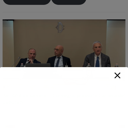
Bambini da salvare! – Convegno presso la Camera dei
Deputati