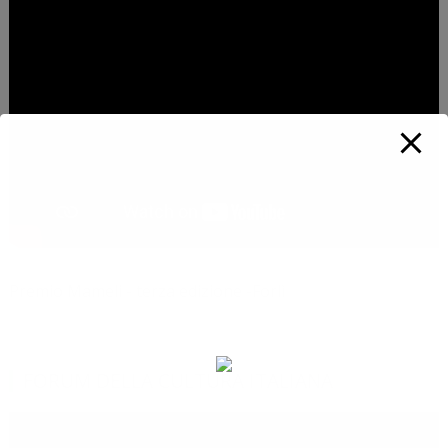
Premio Mameli - terza edizione -Forlì
FORUM DELLA CULTURA ITALIANA
Video
Player