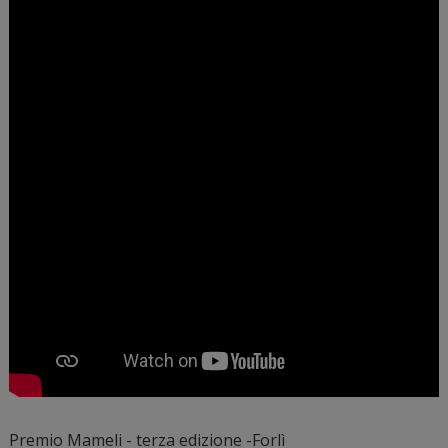
Premio Mameli - terza edizione -Forlì