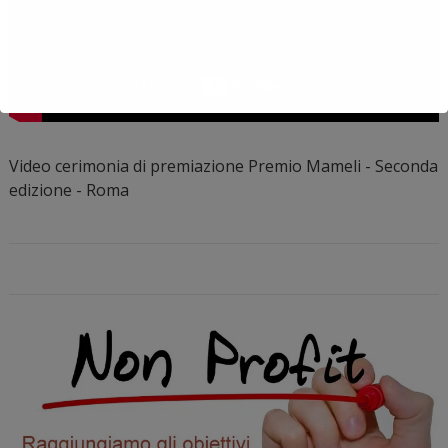
Video cerimonia di premiazione Premio Mameli - Seconda
edizione - Roma