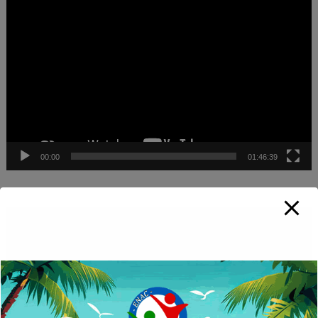
Video
Player
00:00
01:46:39