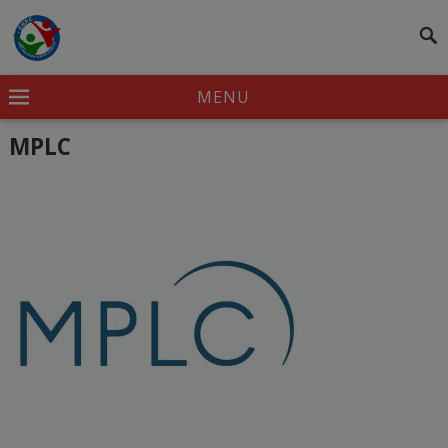
modal-check
MENU
MPLC