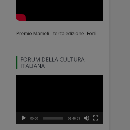
Premio Mameli - terza edizione -Forlì
FORUM DELLA CULTURA
ITALIANA
Video
Player
00:00
01:46:39