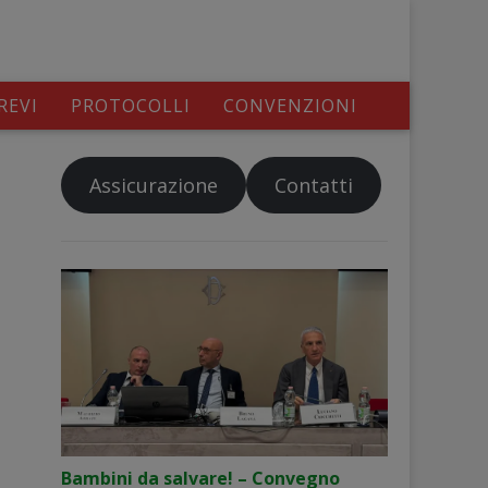
REVI
PROTOCOLLI
CONVENZIONI
Assicurazione
Contatti
Bambini da salvare! – Convegno