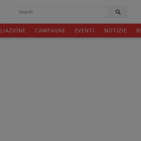
modal-check
ILIAZIONE
CAMPAGNE
EVENTI
NOTIZIE
B
c