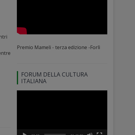
ntri
Premio Mameli - terza edizione -Forlì
entre
FORUM DELLA CULTURA
ITALIANA
Video
Player