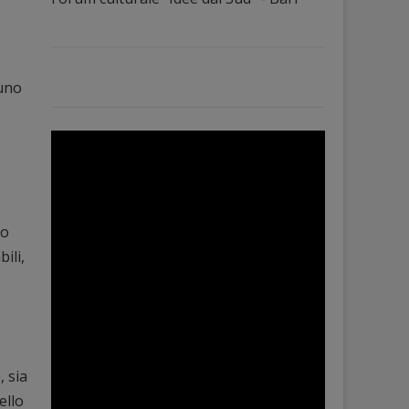
 uno
do
ili,
 sia
ello