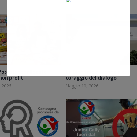
Posta1: penalizzato
La Biennale di Venezia e il
non profit
coraggio del dialogo
, 2026
Maggio 10, 2026