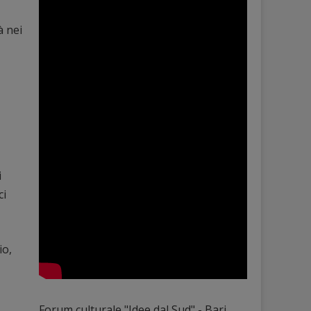
à nei
i
ci
io,
Forum culturale "Idee dal Sud" - Bari