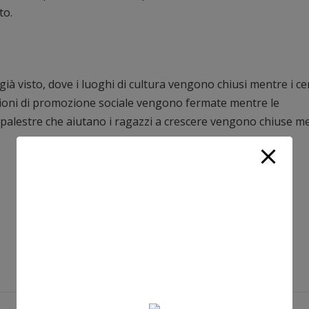
to.
à visto, dove i luoghi di cultura vengono chiusi mentre i ce
zioni di promozione sociale vengono fermate mentre le
 palestre che aiutano i ragazzi a crescere vengono chiuse m