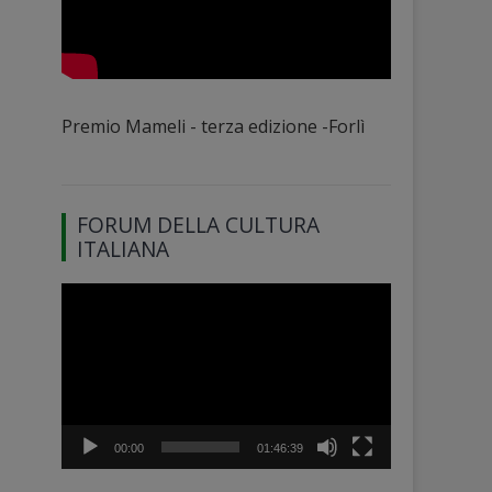
Premio Mameli - terza edizione -Forlì
FORUM DELLA CULTURA
ITALIANA
Video
Player
00:00
01:46:39