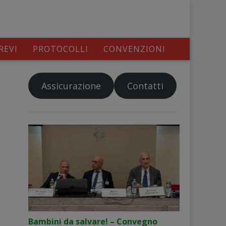
REVI
PROTOCOLLI
CONVENZIONI
Assicurazione
Contatti
Bambini da salvare! – Convegno