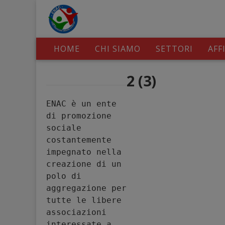
HOME
CHI SIAMO
SETTORI
AFF
2 (3)
ENAC è un ente 
di promozione 
sociale 
costantemente 
impegnato nella 
creazione di un 
polo di 
aggregazione per 
tutte le libere 
associazioni 
interessate a 