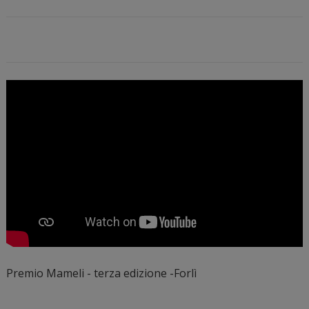
Premio Mameli - terza edizione -Forlì