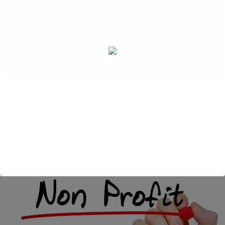
Video cerimonia di premiazione Premio Mameli - Seconda
edizione - Roma