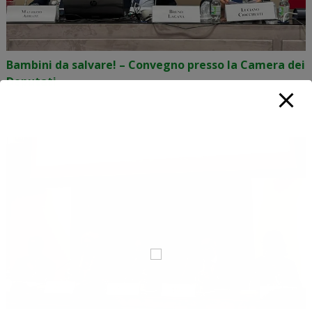
Bambini da salvare! – Convegno presso la Camera dei
Deputati