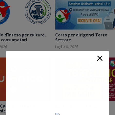
o d’Intesa per cultura,
Corso per dirigenti Terzo
e consumatori
Settore
 2026
Luglio 8, 2026
Capitale della Musica
Sagra del Tortellino
nica 2026
Maggio 6, 2026