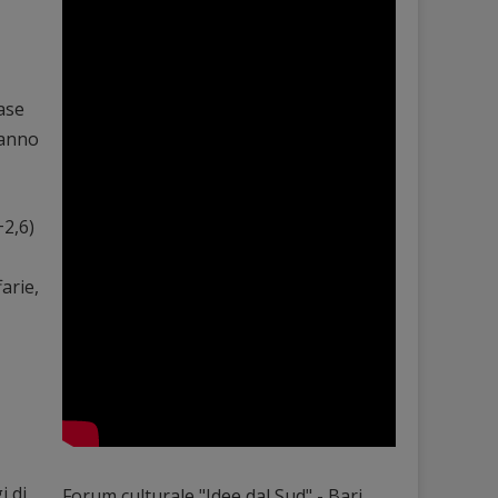
fase
’anno
+2,6)
arie,
i di
Forum culturale "Idee dal Sud" - Bari