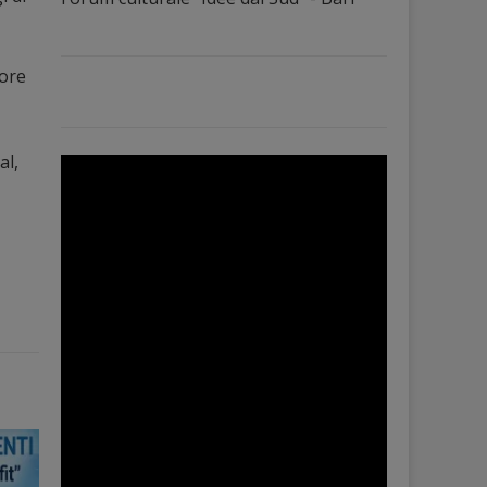
tore
al,