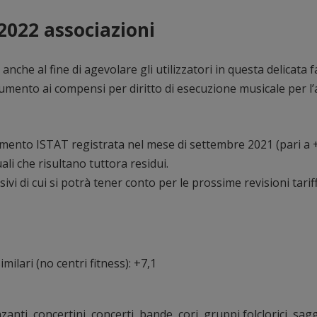
022 associazioni
anche al fine di agevolare gli utilizzatori in questa delicata 
aumento ai compensi per diritto di esecuzione musicale per l
remento ISTAT registrata nel mese di settembre 2021 (pari a 
li che risultano tuttora residui.
 di cui si potrà tener conto per le prossime revisioni tariff
imilari (no centri fitness): +7,1
nti, concertini, concerti, bande, cori, gruppi folclorici, sagg