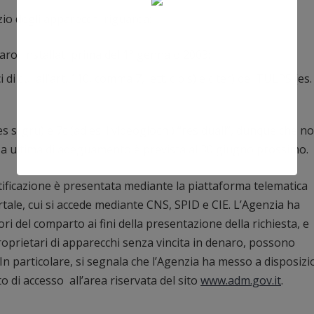
io degli apparecchi riguarda:
ro, installati prima del 1° gennaio 2003;
i cui all’art. 110, comma 7, lett. c bis) e c ter) del TULPS (es.
es s. gru) e 7c (ad es. i videogiochi) “residuali”, dunque che n
enza ultima di adeguamento è prevista al 30 giugno prossimo.
icazione è presentata mediante la piattaforma telematica
ale, cui si accede mediante CNS, SPID e CIE. L’Agenzia ha
ri del comparto ai fini della presentazione della richiesta, e
oprietari di apparecchi senza vincita in denaro, possono
. In particolare, si segnala che l’Agenzia ha messo a disposiz
o di accesso all’area riservata del sito
www.adm.gov.it
.