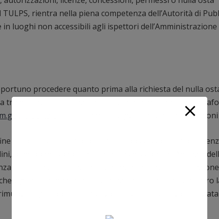
 TULPS, rientra nella piena competenza dell’Autorità di Pub
 in luoghi non accessibili agli ispettori dell’Amministrazione
portuno procedere quanto prima alla richiesta del nulla ost
ta tramite autocertificazione presentata mediante la piattaf
m.gov.it/portale
– riportiamo di seguito alcune informazioni u
e di contrastare il gioco illegale, i possessori di giochi sen
iardini, ping pong) sono tenuti alla trasmissione ad Agenzia del
a per il rilascio del nulla- osta, munita di autocertificazione
niche vigenti. La mancata presentazione della richiesta entro l
muovere gli apparecchi (salvo reinstallarli una volta inviata