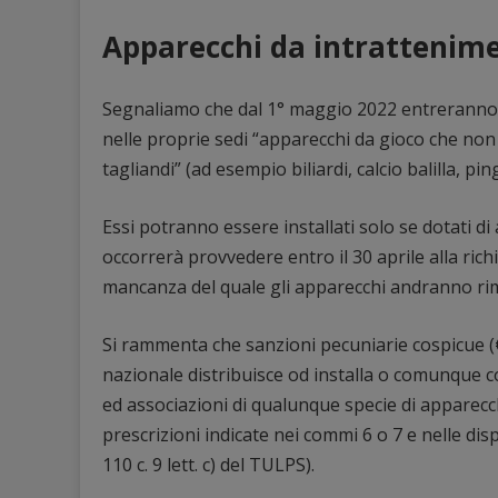
Apparecchi da intrattenimen
Segnaliamo che dal 1° maggio 2022 entreranno in
nelle proprie sedi “apparecchi da gioco che non
tagliandi” (ad esempio biliardi, calcio balilla, pin
Essi potranno essere installati solo se dotati di 
occorrerà provvedere entro il 30 aprile alla ric
mancanza del quale gli apparecchi andranno ri
Si rammenta che sanzioni pecuniarie cospicue (€
nazionale distribuisce od installa o comunque con
ed associazioni di qualunque specie di apparecch
prescrizioni indicate nei commi 6 o 7 e nelle dis
110 c. 9 lett. c) del TULPS).