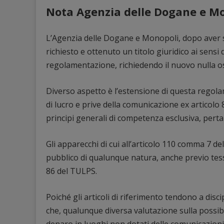
Nota Agenzia delle Dogane e M
L’Agenzia delle Dogane e Monopoli, dopo aver so
richiesto e ottenuto un titolo giuridico ai sens
regolamentazione, richiedendo il nuovo nulla o
Diverso aspetto è l’estensione di questa regol
di lucro e prive della comunicazione ex articolo
principi generali di competenza esclusiva, pertan
Gli apparecchi di cui all’articolo 110 comma 7 d
pubblico di qualunque natura, anche previo tess
86 del TULPS.
Poiché gli articoli di riferimento tendono a disc
che, qualunque diversa valutazione sulla possibi
denaro in luoghi non dotati delle comunicazioni,