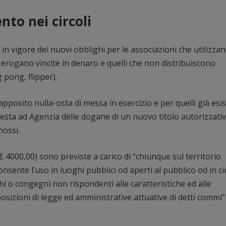
to nei circoli
 vigore dei nuovi obblighi per le associazioni che utilizza
 erogano vincite in denaro e quelli che non distribuiscono
g pong, flipper).
apposito nulla-osta di messa in esercizio e per quelli già esis
hiesta ad Agenzia delle dogane di un nuovo titolo autorizzativ
mossi.
 4000,00) sono previste a carico di “chiunque sul territorio
sente l’uso in luoghi pubblici od aperti al pubblico od in cir
i o congegni non rispondenti alle caratteristiche ed alle
posizioni di legge ed amministrative attuative di detti commi” 