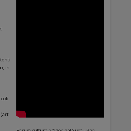
no
tenti
o, in
coli
(art.
Forum culturale "Idee dal Sud" - Bari