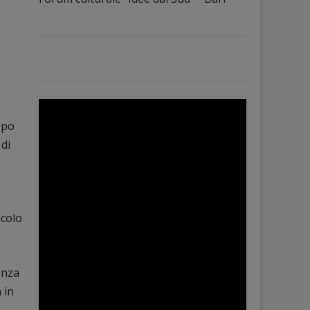
opo
 di
icolo
enza
 in