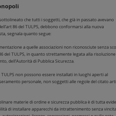
onopoli
ttolineato che tutti i soggetti, che già in passato avevano
i dell’art 86 del TULPS, debbono conformarsi alla nuova
sta, segnala quanto segue:
amentazione a quelle associazioni non riconosciute senza sc
 86 del TULPS, in quanto strettamente legata alla risoluzione
to, dell’Autorità di Pubblica Sicurezza.
el TULPS non possono essere installati in luoghi aperti al
eramento personale, non soggetti alle regole del citato art
iplinare materie di ordine e sicurezza pubblica è di tutta evid
lità di installare apparecchi da intrattenimento senza vincita
 autorizzazioni, licenze, concessioni, permessi o nulla osta