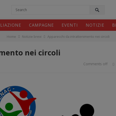
modal-check
ILIAZIONE
CAMPAGNE
EVENTI
NOTIZIE
B
Home
Notizie brevi
Apparecchi da intrattenimento nei circoli
mento nei circoli
Comments off