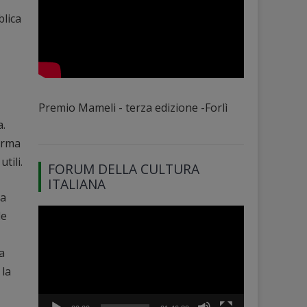
blica
Premio Mameli - terza edizione -Forlì
a.
orma
tili.
FORUM DELLA CULTURA
ITALIANA
za
Video
le
Player
a
 la