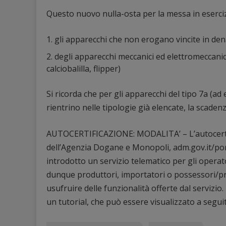
Questo nuovo nulla-osta per la messa in eserciz
gli apparecchi che non erogano vincite in dena
degli apparecchi meccanici ed elettromeccanici d
calciobalilla, flipper)
Si ricorda che per gli apparecchi del tipo 7a (ad 
rientrino nelle tipologie già elencate, la scad
AUTOCERTIFICAZIONE: MODALITA’ – L’autocertif
dell’Agenzia Dogane e Monopoli, adm.gov.it/port
introdotto un servizio telematico per gli operato
dunque produttori, importatori o possessori/pr
usufruire delle funzionalità offerte dal servizio
un tutorial, che può essere visualizzato a seguit