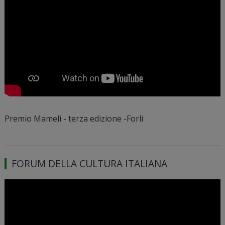
Premio Mameli - terza edizione -Forlì
FORUM DELLA CULTURA ITALIANA
Video
Player