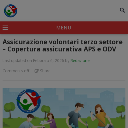
modal-check
MENU
Assicurazione volontari terzo settore
– Copertura assicurativa APS e ODV
Last updated on Febbraio 6, 2026
by
Redazione
Comments off
Share