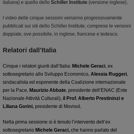
italiana) e quello dello
Schiller Institute
(versione inglese).
I video delle cinque sessioni verranno progressivamente
pubblicati sui siti dello Schiller Institute, comprese le versioni
doppiate, ove possibile, in inglese, francese e tedesco.
Relatori dall’Italia
Cinque
i
relatori
giunti
dall’Italia:
Michele Geraci
, ex
sottosegretario allo Sviluppo Economico,
Alessia Ruggeri
,
sindacalista ed esponente della Coalizione internazionale
per la Pace,
Maurizio Abbate
, presidente dell’ENAC (Ente
Nazionale Attività Culturali),
il Prof. Alberto Prestininzi e
Liliana Gorini,
presidente di Movisol.
Nella
prima sessione
si è tenuto l’intervento del
l’ex
sottosegretario
Michele Geraci,
che hanno parlato del