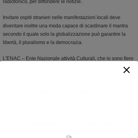
radiofonico, per diffondere le notizie.
Invitare ospiti stranieri nelle manifestazioni locali deve
diventare inoltre una moda capace di scardinare il mantra
secondo il quale solo la globalizzazione può garantire la
libertà, il pluralismo e la democrazia.
L’ENAC – Ente Nazionale attività Culturali, che io sono fiero
di rappresentare, sta organizzando in Italia un convegno con
l’obiettivo di riallacciare i rapporti tra Siria ed Italia. Rapporti
economici e culturali interrotti per meri interessi politici e che
non sono stati riaperti neppure in seguito al drammatico
terremoto che ha causato in Turchia e Siria migliaia di vittime
tra i civili.
In questa manifestazione, alla quale saremmo felici se
qualcuno dei presenti volesse partecipare, intendiamo