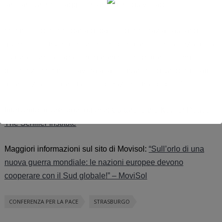
lanciare un messaggio chiaro ed inequivocabile:
mentre il liberismo parla di pace e democrazia causando
guerre e costruendo muri, noi rispondiamo con la forza della
cultura, l’unica capace di garantire e rispettare le singole
differenze mentre si lavora alla costruzione di un ponte fatto
di amicizia, solidarietà e cooperazione tra i popoli.”
Intervento in versione inglese:
Culture Is the Key for Peace |
The Schiller Institute
Maggiori informazioni sul sito di Movisol:
“Sull’orlo di una
nuova guerra mondiale: le nazioni europee devono
cooperare con il Sud globale!” – MoviSol
CONFERENZA PER LA PACE
STRASBURGO