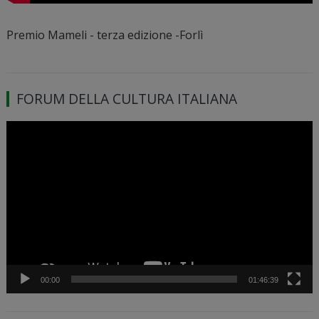
Premio Mameli - terza edizione -Forlì
FORUM DELLA CULTURA ITALIANA
Video
Player
00:00
01:46:39