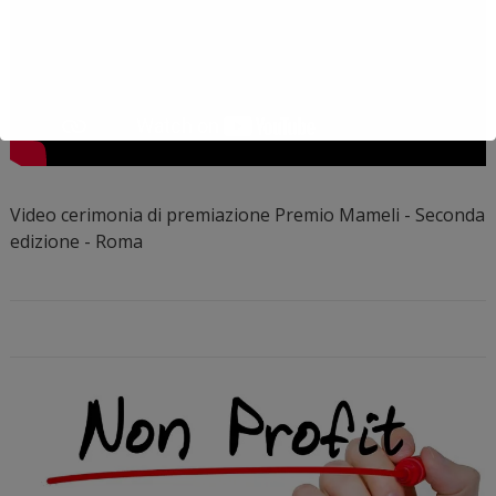
Video cerimonia di premiazione Premio Mameli - Seconda
edizione - Roma