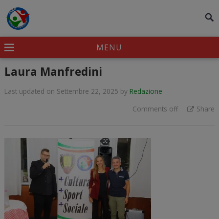
modal-check
MENU
Laura Manfredini
Last updated on Settembre 22, 2025
by
Redazione
Comments off
Share