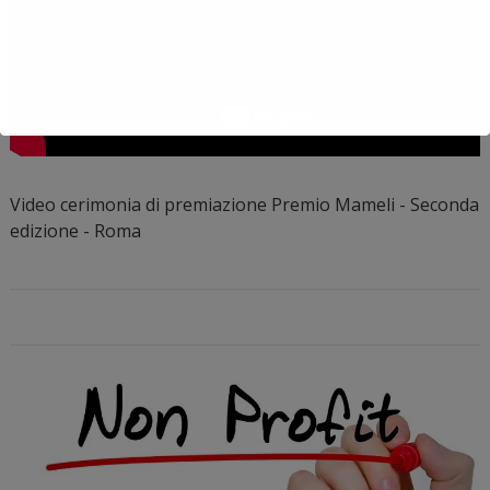
Video cerimonia di premiazione Premio Mameli - Seconda
edizione - Roma