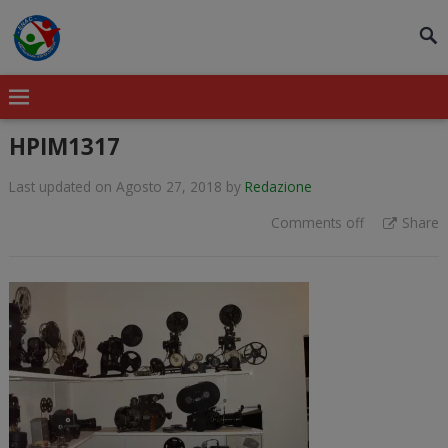
modal-check
HPIM1317
Last updated on Agosto 27, 2018
by
Redazione
Comments off
Share