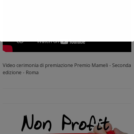
Video cerimonia di premiazione Premio Mameli - Seconda
edizione - Roma