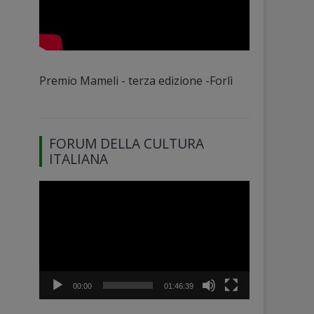
Premio Mameli - terza edizione -Forlì
FORUM DELLA CULTURA
ITALIANA
Video
Player
00:00
01:46:39