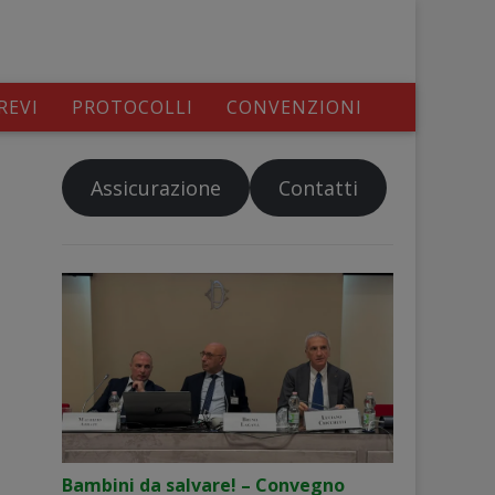
REVI
PROTOCOLLI
CONVENZIONI
Assicurazione
Contatti
Bambini da salvare! – Convegno