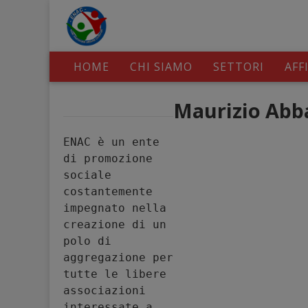
HOME
CHI SIAMO
SETTORI
AFF
Maurizio Abb
ENAC è un ente 
di promozione 
sociale 
costantemente 
impegnato nella 
creazione di un 
polo di 
aggregazione per 
tutte le libere 
associazioni 
interessate a 