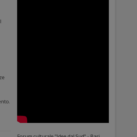
l
ze
ento.
Forum culturale "Idee dal Sud" - Bari