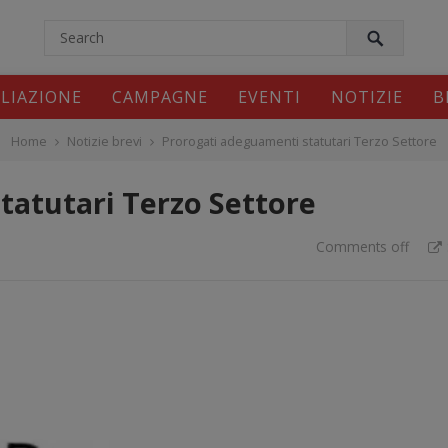
modal-check
ILIAZIONE
CAMPAGNE
EVENTI
NOTIZIE
B
Home
Notizie brevi
Prorogati adeguamenti statutari Terzo Settore
tatutari Terzo Settore
Comments off