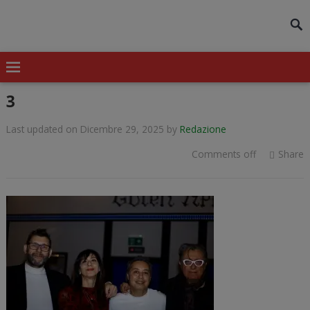
modal-check
3
Last updated on Dicembre 29, 2025
by
Redazione
Comments off
Share