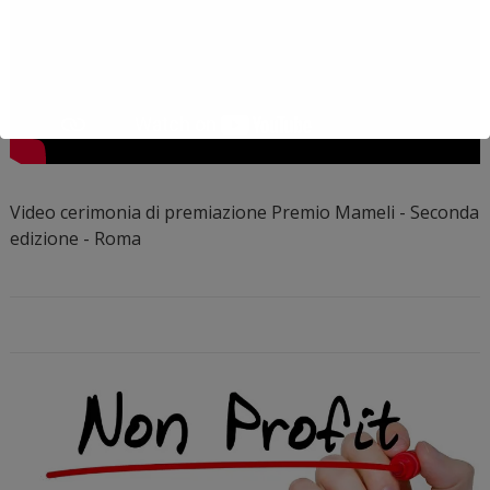
Video cerimonia di premiazione Premio Mameli - Seconda
edizione - Roma