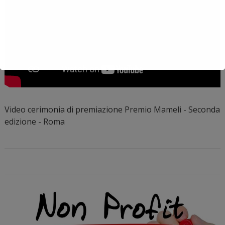
Video cerimonia di premiazione Premio Mameli - Seconda
edizione - Roma