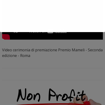
Video cerimonia di premiazione Premio Mameli - Seconda
edizione - Roma