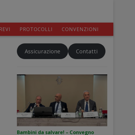
REVI
PROTOCOLLI
CONVENZIONI
Assicurazione
Contatti
Bambini da salvare! – Convegno