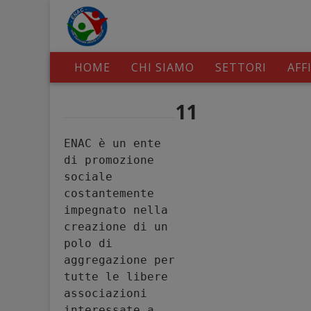
HOME
CHI SIAMO
SETTORI
AFF
11
ENAC è un ente 
di promozione 
sociale 
costantemente 
impegnato nella 
creazione di un 
polo di 
aggregazione per 
tutte le libere 
associazioni 
interessate a 