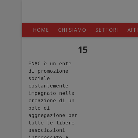
HOME
CHI SIAMO
SETTORI
AFF
15
ENAC è un ente 
di promozione 
sociale 
costantemente 
impegnato nella 
creazione di un 
polo di 
aggregazione per 
tutte le libere 
associazioni 
interessate a 