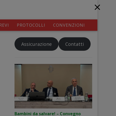
REVI
PROTOCOLLI
CONVENZIONI
Assicurazione
Contatti
Bambini da salvare! – Convegno