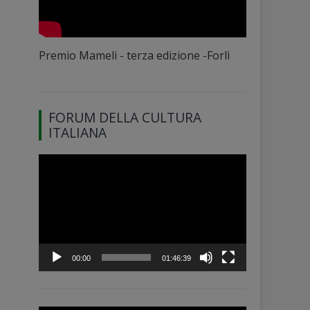
Premio Mameli - terza edizione -Forlì
FORUM DELLA CULTURA
ITALIANA
Video
Player
00:00
01:46:39