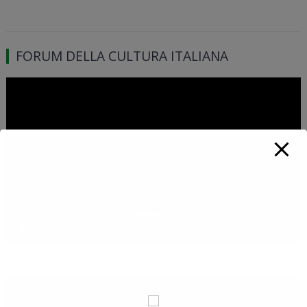
FORUM DELLA CULTURA ITALIANA
Video
Player
00:00
01:46:39