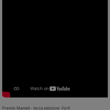
Premio Mameli - terza edizione -Forlì