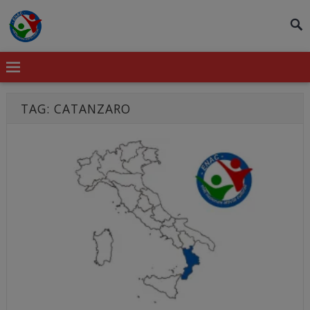
modal-check
TAG:
CATANZARO