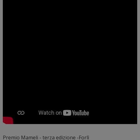
Premio Mameli - terza edizione -Forlì