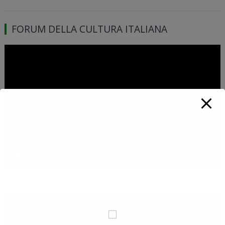
FORUM DELLA CULTURA ITALIANA
Video
Player
00:00
01:46:39