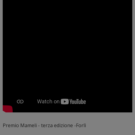
Premio Mameli - terza edizione -Forlì