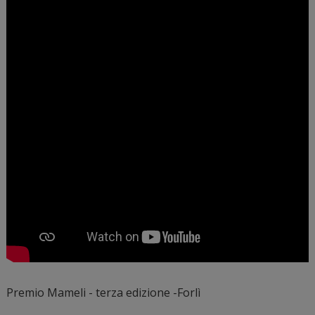
Premio Mameli - terza edizione -Forlì