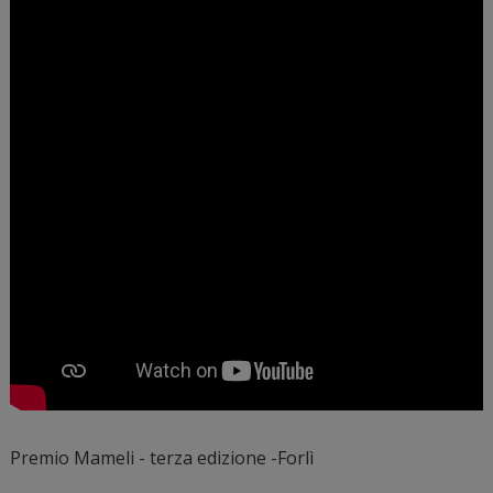
Premio Mameli - terza edizione -Forlì