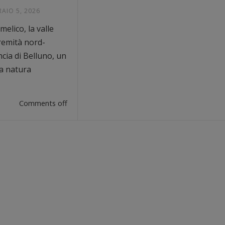
RAIO 5, 2026
melico, la valle
tremità nord-
ncia di Belluno, un
a natura
Comments off