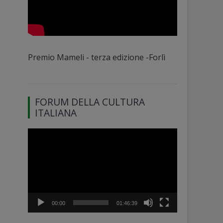
Premio Mameli - terza edizione -Forlì
FORUM DELLA CULTURA
ITALIANA
Video
Player
00:00
01:46:39