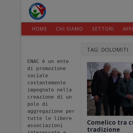
HOME
CHI SIAMO
SETTORI
AFF
TAG:
DOLOMITI
ENAC è un ente 
di promozione 
sociale 
costantemente 
impegnato nella 
creazione di un 
polo di 
aggregazione per 
tutte le libere 
Comelico tra c
associazioni 
tradizione
interessate a 