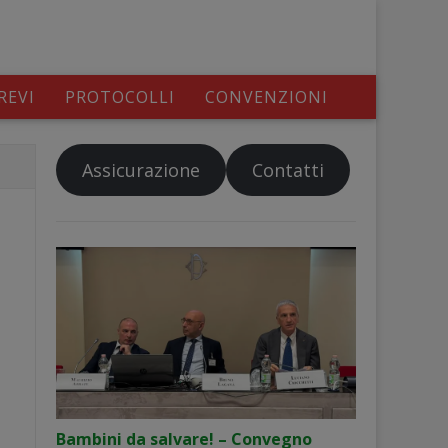
REVI
PROTOCOLLI
CONVENZIONI
Assicurazione
Contatti
Bambini da salvare! – Convegno