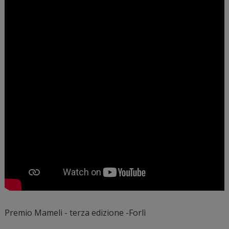
Premio Mameli - terza edizione -Forlì