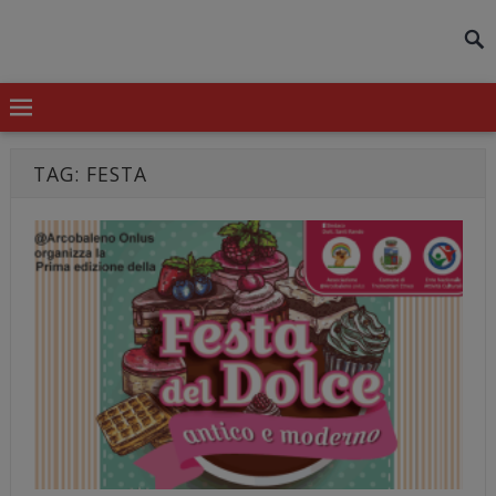
modal-check
TAG:
FESTA