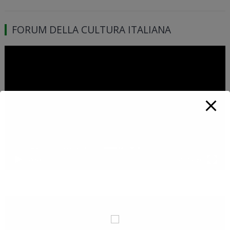
FORUM DELLA CULTURA ITALIANA
Video
Player
00:00
01:46:39