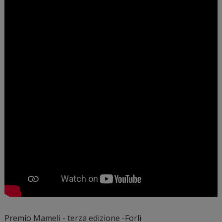
Premio Mameli - terza edizione -Forlì