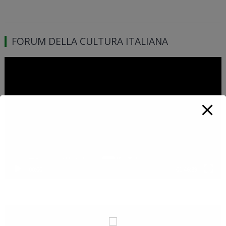
FORUM DELLA CULTURA ITALIANA
Video
Player
00:00
01:46:39