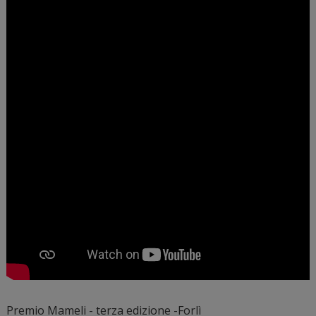
Premio Mameli - terza edizione -Forlì