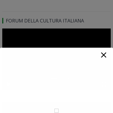
FORUM DELLA CULTURA ITALIANA
Video
Player
00:00
01:46:39