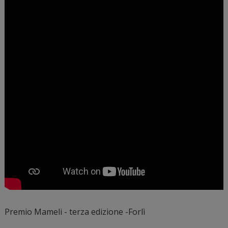
Premio Mameli - terza edizione -Forlì