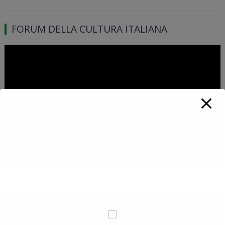
FORUM DELLA CULTURA ITALIANA
Video
Player
00:00
01:46:39