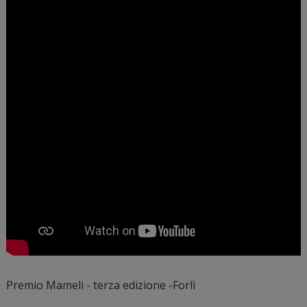
Premio Mameli - terza edizione -Forlì