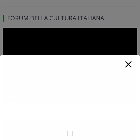
FORUM DELLA CULTURA ITALIANA
Video
Player
00:00
01:46:39