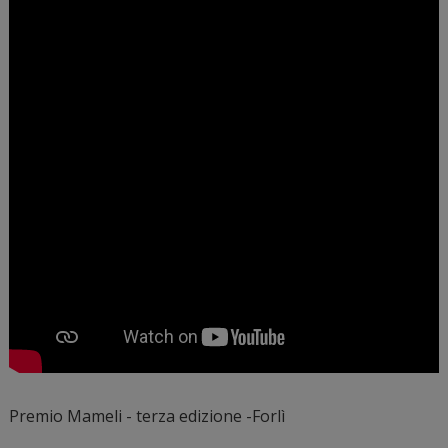
Premio Mameli - terza edizione -Forlì