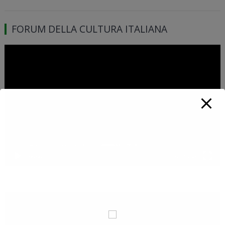
FORUM DELLA CULTURA ITALIANA
Video
Player
00:00
01:46:39