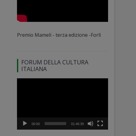
Premio Mameli - terza edizione -Forlì
FORUM DELLA CULTURA
ITALIANA
Video
Player
00:00
01:46:39