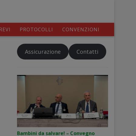
REVI
PROTOCOLLI
CONVENZIONI
Assicurazione
Contatti
Bambini da salvare! – Convegno