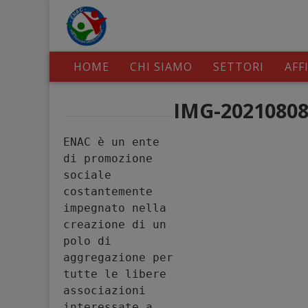
HOME
CHI SIAMO
SETTORI
AFF
IMG-2021080
ENAC è un ente 
di promozione 
sociale 
costantemente 
impegnato nella 
creazione di un 
polo di 
aggregazione per 
tutte le libere 
associazioni 
interessate a 