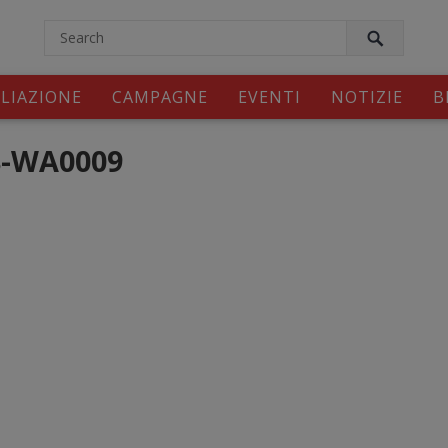
modal-check
ILIAZIONE
CAMPAGNE
EVENTI
NOTIZIE
B
8-WA0009