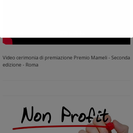
Video cerimonia di premiazione Premio Mameli - Seconda
edizione - Roma