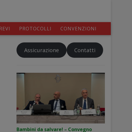
REVI
PROTOCOLLI
CONVENZIONI
Assicurazione
Contatti
Bambini da salvare! – Convegno