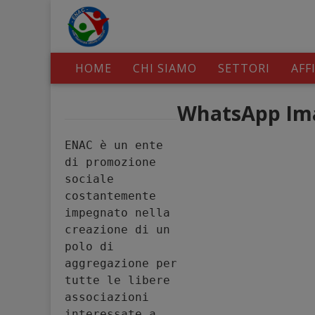
HOME
CHI SIAMO
SETTORI
AFF
WhatsApp Imag
ENAC è un ente 
di promozione 
sociale 
costantemente 
impegnato nella 
creazione di un 
polo di 
aggregazione per 
tutte le libere 
associazioni 
interessate a 