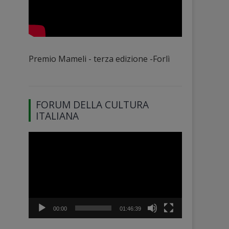
Premio Mameli - terza edizione -Forlì
FORUM DELLA CULTURA
ITALIANA
Video
Player
00:00
01:46:39