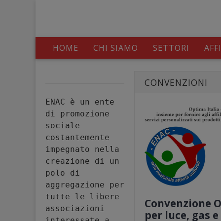
HOME
CHI SIAMO
SETTORI
AFF
CONVENZIONI
ENAC è un ente 
di promozione 
sociale 
costantemente 
impegnato nella 
creazione di un 
polo di 
aggregazione per 
tutte le libere 
Convenzione O
associazioni 
per luce, gas e
interessate a 