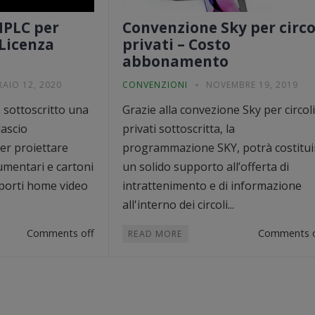
MPLC per
Convenzione Sky per circo
 Licenza
privati – Costo
abbonamento
RAIO 12, 2020
CONVENZIONI
NOVEMBRE 19, 2019
sottoscritto una
Grazie alla convezione Sky per circoli
lascio
privati sottoscritta, la
per proiettare
programmazione SKY, potrà costitui
umentari e cartoni
un solido supporto all’offerta di
pporti home video
intrattenimento e di informazione
all'interno dei circoli...
Comments off
Comments o
READ MORE