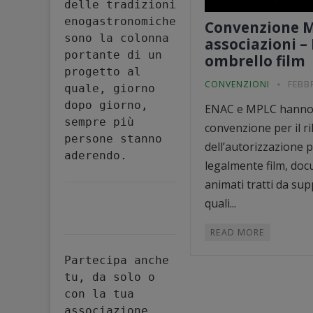
delle tradizioni 
enogastronomiche 
Convenzione 
sono la colonna 
associazioni –
portante di un 
ombrello film
progetto al 
CONVENZIONI
FEBB
quale, giorno 
dopo giorno, 
ENAC e MPLC hanno 
sempre più 
convenzione per il ri
persone stanno 
dell’autorizzazione 
aderendo.
legalmente film, doc
animati tratti da su
quali...
READ MORE
Partecipa anche 
tu, da solo o 
con la tua 
associazione, 