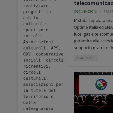
telecomunicaz
realizzare 
progetti in 
CONVENZIONI
FEBB
ambito 
E’ stata stipulata u
culturale, 
Optima Italia ed ENA
sportivo e 
luce, gas e telecomu
sociale. 
garantire alle associa
Associazioni 
supporto gratuito fin
culturali, APS, 
ODV, cooperative 
READ MORE
sociali, circoli 
ricreativi, 
circoli 
culturali, 
associazioni per 
la tutela del 
territorio e 
della 
salvaguardia 