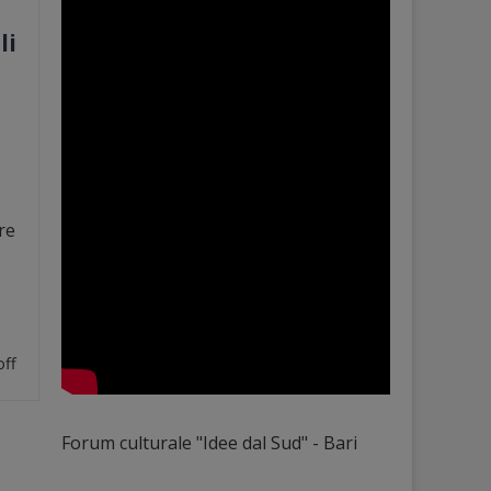
li
re
ff
Forum culturale "Idee dal Sud" - Bari