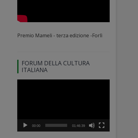
Premio Mameli - terza edizione -Forlì
FORUM DELLA CULTURA
ITALIANA
Video
Player
00:00
01:46:39