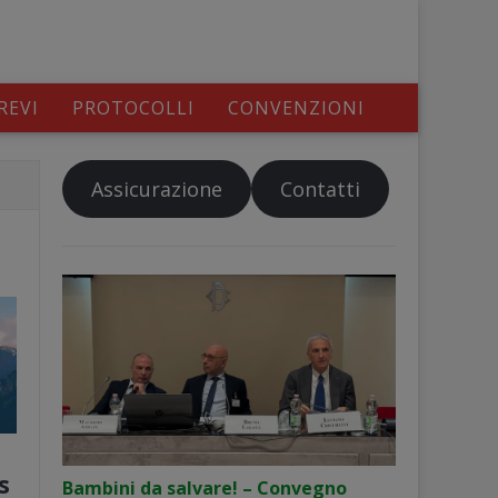
REVI
PROTOCOLLI
CONVENZIONI
Assicurazione
Contatti
s
Bambini da salvare! – Convegno