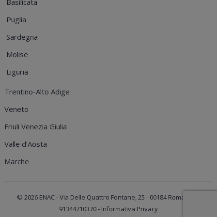
Basilicata
Puglia
Sardegna
Molise
Liguria
Trentino-Alto Adige
Veneto
Friuli Venezia Giulia
Valle d’Aosta
Marche
© 2026
ENAC
- Via Delle Quattro Fontane, 25 - 00184 Roma - C.F.
91344710370
- Informativa Privacy