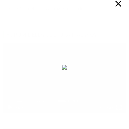
Premio Mameli - terza edizione -Forlì
FORUM DELLA CULTURA ITALIANA
Video
Player
00:00
01:46:39