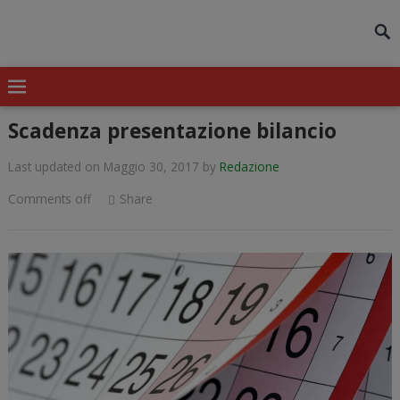
modal-check
Scadenza presentazione bilancio
Last updated on Maggio 30, 2017
by
Redazione
Comments off
Share