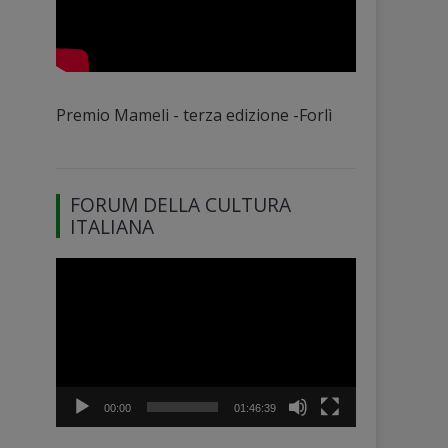
Premio Mameli - terza edizione -Forlì
FORUM DELLA CULTURA
ITALIANA
Video
Player
00:00
01:46:39