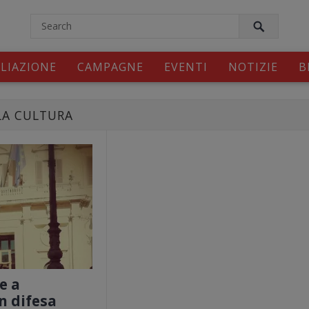
modal-check
ILIAZIONE
CAMPAGNE
EVENTI
NOTIZIE
B
LA CULTURA
e a
n difesa