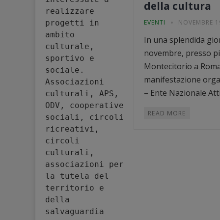
della cultura
realizzare 
progetti in 
EVENTI
NOVEMBRE 19
ambito 
In una splendida gio
culturale, 
novembre, presso p
sportivo e 
Montecitorio a Roma, 
sociale. 
manifestazione org
Associazioni 
– Ente Nazionale Attiv
culturali, APS, 
ODV, cooperative 
READ MORE
sociali, circoli 
ricreativi, 
circoli 
culturali, 
associazioni per 
la tutela del 
territorio e 
della 
salvaguardia 