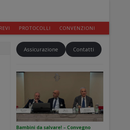
REVI
PROTOCOLLI
CONVENZIONI
Assicurazione
Contatti
Bambini da salvare! – Convegno