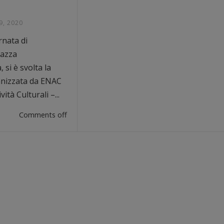
, 2020
rnata di
iazza
si è svolta la
anizzata da ENAC
ità Culturali –...
Comments off