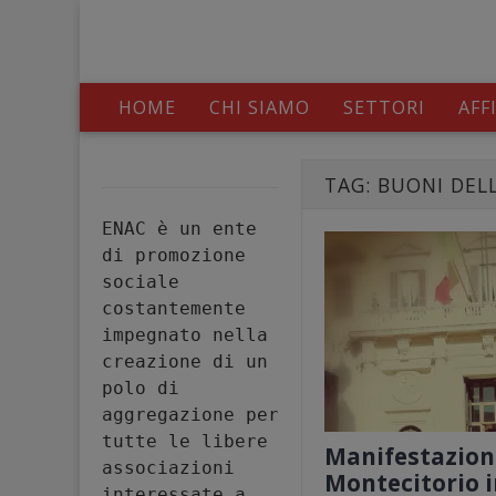
HOME
CHI SIAMO
SETTORI
AFF
TAG:
BUONI DEL
ENAC è un ente 
di promozione 
sociale 
costantemente 
impegnato nella 
creazione di un 
polo di 
aggregazione per 
tutte le libere 
Manifestazion
associazioni 
Montecitorio i
interessate a 