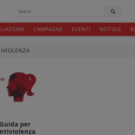
modal-check
ILIAZIONE
CAMPAGNE
EVENTI
NOTIZIE
B
TIVIOLENZA
Guida per
antiviolenza