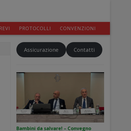
REVI
PROTOCOLLI
CONVENZIONI
Assicurazione
Contatti
Bambini da salvare! – Convegno