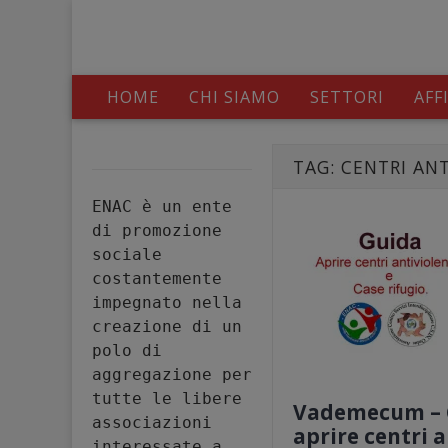
HOME
CHI SIAMO
SETTORI
AFF
TAG:
CENTRI AN
ENAC è un ente 
di promozione 
sociale 
costantemente 
impegnato nella 
creazione di un 
polo di 
aggregazione per 
tutte le libere 
Vademecum – 
associazioni 
aprire centri 
interessate a 