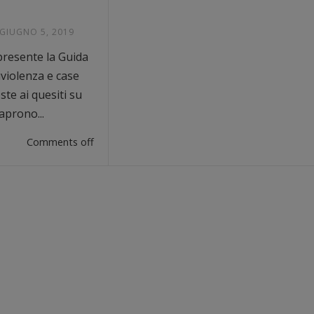
GIUGNO 5, 2019
presente la Guida
iviolenza e case
ste ai quesiti su
aprono...
Comments off