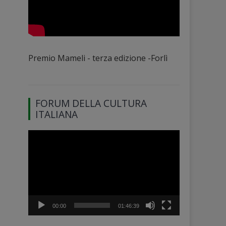
Premio Mameli - terza edizione -Forlì
FORUM DELLA CULTURA
ITALIANA
Video
Player
00:00
01:46:39